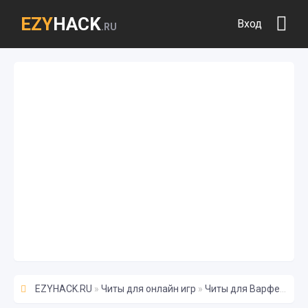
EZY
HACK
Вход
.RU
EZYHACK.RU
»
Читы для онлайн игр
»
Читы для Варфейс
» Б