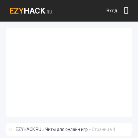
EZY
HACK
Вход
.RU
EZYHACK.RU
»
Читы для онлайн игр
» Страница 4