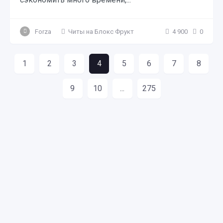
Forza
Читы на Блокс Фрукт
4 900
0
1
2
3
4
5
6
7
8
9
10
...
275