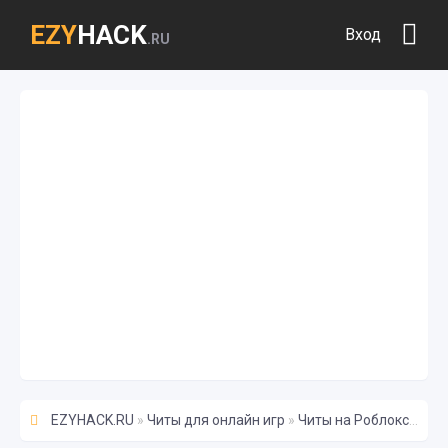
EZY
HACK
Вход
.RU
EZYHACK.RU
»
Читы для онлайн игр
»
Читы на Роблокс
» Скри