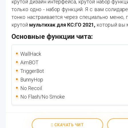
крутой дизайн интерфейса, крутой набор функц
только одно - набор функций. Я с вам солидаре
тонко настраивается через специально меню, 
крутой
мультихак для КС:ГО 2021,
который вы м
Основные функции чита:
WallHack
AimBOT
TriggerBot
BunnyHop
No Recoil
No Flash/No Smoke
СКАЧАТЬ ЧИТ