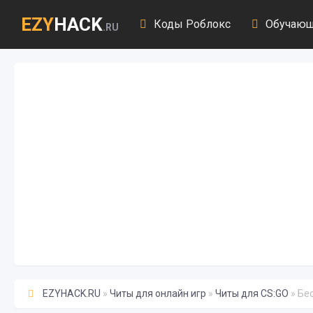
EZY
HACK
Коды Роблокс
Обучающ
.RU
EZYHACK.RU
»
Читы для онлайн игр
»
Читы для CS:GO
» Бе