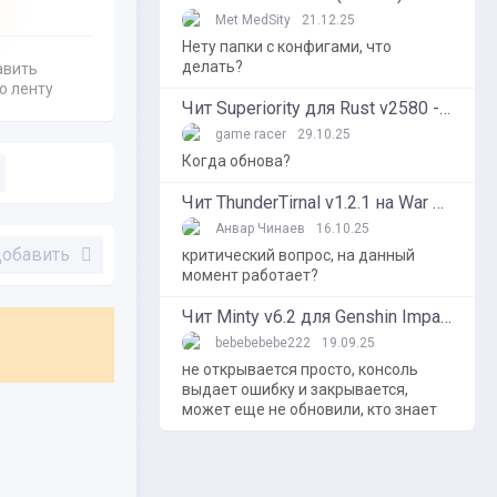
Met MedSity
21.12.25
Нету папки с конфигами, что
делать?
авить
ю ленту
Чит Superiority для Rust v2580 - Non-Steam Hack
game racer
29.10.25
Когда обнова?
Чит ThunderTirnal v1.2.1 на War Thunder
Анвар Чинаев
16.10.25
обавить
критический вопрос, на данный
момент работает?
Чит Minty v6.2 для Genshin Impact 6.2 - Shika Hub
bebebebebe222
19.09.25
не открывается просто, консоль
выдает ошибку и закрывается,
может еще не обновили, кто знает