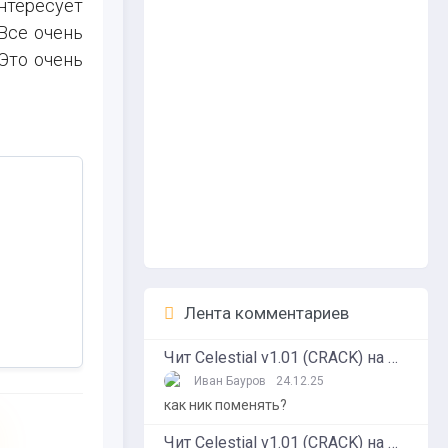
нтересует
 Все очень
Это очень
Лента комментариев
Чит Celestial v1.01 (CRACK) на Minecraft 1.16.5
Иван Бауров
24.12.25
как ник поменять?
Чит Celestial v1.01 (CRACK) на Minecraft 1.16.5