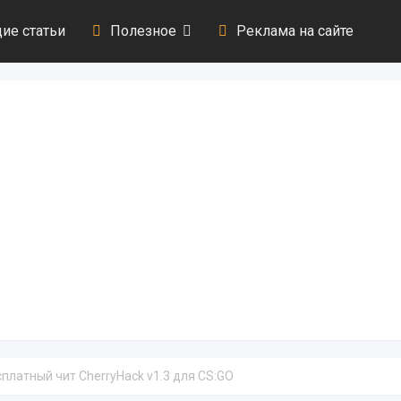
ие статьи
Полезное
Реклама на сайте
сплатный чит CherryHack v1.3 для CS:GO