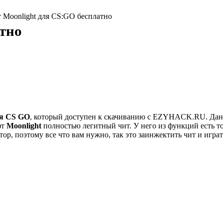
 Moonlight для CS:GO бесплатно
тно
ля CS GO
, который доступен к скачиванию с EZYHACK.RU. Данны
фт
Moonlight
полностью легитный чит. У него из функций есть т
ор, поэтому все что вам нужно, так это заинжектить чит и играт