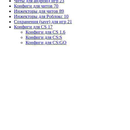
Читы для андроид игр
23
Конфиги для читов
70
Инжекторы для читов
89
Инжекторы для Роблокс
10
Сохранения (save) для игр
21
Конфиги для CS
17
Конфиги для CS 1.6
Конфиги для CS:S
Конфиги для CS:GO