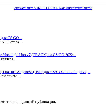
скачать чит
VIRUSTOTAL
Как инжектить чит?
для CS GO...
SGO стала...
т Moonlight Uno v7 (CRACK) на CS:GO 2022...
являлся...
Чит Angelrose (HvH) для CS:GO 2022 - RageBot,...
азванием...
 комментарии к данной публикации.