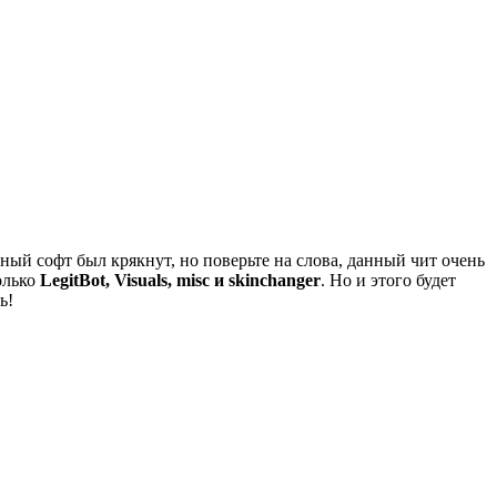
й софт был крякнут, но поверьте на слова, данный чит очень
олько
LegitBot, Visuals, misc и skinchanger
. Но и этого будет
ь!