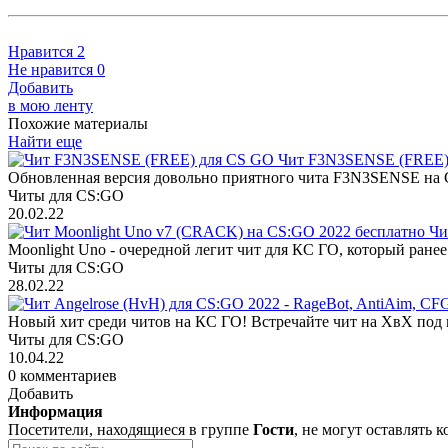
Нравится
2
Не нравится
0
Добавить
в мою ленту
Похожие материалы
Найти еще
Чит F3N3SENSE (FREE) 
Обновленная версия довольно приятного чита F3N3SENSE на C
Читы для CS:GO
20.02.22
Чи
Moonlight Uno - очередной легит чит для КС ГО, который ранее 
Читы для CS:GO
28.02.22
Новый хит среди читов на КС ГО! Встречайте чит на ХвХ под н
Читы для CS:GO
10.04.22
0 комментариев
Добавить
Информация
Посетители, находящиеся в группе
Гости
, не могут оставлять