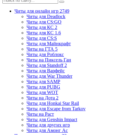
Читы для онлайн игр
2749
Читы для Deadlock
Читы для CS:GO
Читы для КС 2
Читы для КС 1.6
Читы для CS:S
Читы для Майнкрафт
Читы на ГТА 5
Читы для Роблокс
Читы на Пиксель Ган
Читы для Standoff 2
Читы для Варфейс
Читы для War Thunder
Читы для SAMP
Читы для PUBG
Читы для WOT
Читы на Дота 2
Читы для Honkai Star Rail
Читы для Escape from Tarkov
Читы на Раст
Читы для Genshin Impact
Читы для других игр
Читы для Амонг Ас