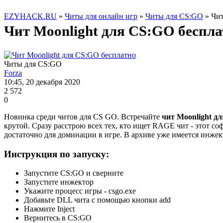
EZYHACK.RU
»
Читы для онлайн игр
»
Читы для CS:GO
» Чит
Чит Moonlight для CS:GO беспла
Читы для CS:GO
Forza
10:45, 20 декабря 2020
2 572
0
Новинка среди читов для CS GO. Встречайте
чит Moonlight д
крутой. Сразу расстрою всех тех, кто ищет RAGE чит - этот со
достаточно для доминации в игре. В архиве уже имеется инжект
Инструкция по запуску:
Запустите CS:GO и сверните
Запустите инжектор
Укажите процесс игры - csgo.exe
Добавьте DLL чита с помощью кнопки add
Нажмите Inject
Вернитесь в CS:GO