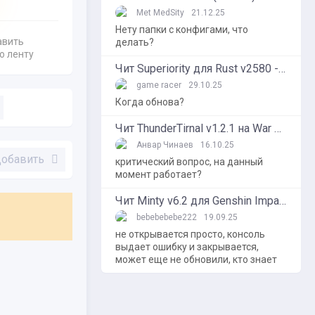
Met MedSity
21.12.25
Нету папки с конфигами, что
авить
делать?
ю ленту
Чит Superiority для Rust v2580 - Non-Steam Hack
game racer
29.10.25
Когда обнова?
Чит ThunderTirnal v1.2.1 на War Thunder
Анвар Чинаев
16.10.25
обавить
критический вопрос, на данный
момент работает?
Чит Minty v6.2 для Genshin Impact 6.2 - Shika Hub
bebebebebe222
19.09.25
не открывается просто, консоль
выдает ошибку и закрывается,
может еще не обновили, кто знает