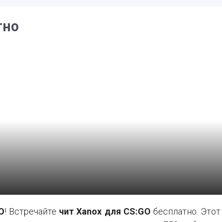
тно
О
! Встречайте
чит Xanox для CS:GO
бесплатно. Этот 