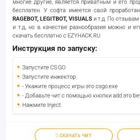
многие другие, является приватным и его про
бесплатен. У софта имеется свой проработа
RAGEBOT, LEGITBOT, VISUALS
и т.д. По отзывам
и т.д, но в качестве разнообразия можно и е
скачать бесплатно с EZYHACK.RU
Инструкция по запуску:
Запустите CS:GO
Запустите инжектор
- Укажите процесс игры это csgo.exe
- Добавьте чит с помощью кнопки add это bet
Нажмите Inject.
СКАЧАТЬ ЧИТ