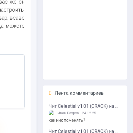
вас же он
астроить:
вар, веаве
да можете
Лента комментариев
Чит Celestial v1.01 (CRACK) на Minecraft 1.16.5
Иван Бауров
24.12.25
как ник поменять?
Чит Celestial v1.01 (CRACK) на Minecraft 1.16.5