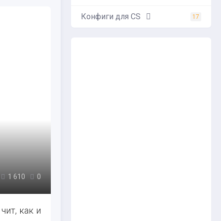
Конфиги для CS
17
1 610
0
чит, как и