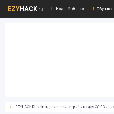
EZY
HACK
Коды Роблокс
Обучающ
.RU
EZYHACK.RU
»
Читы для онлайн игр
»
Читы для CS:GO
» Чи