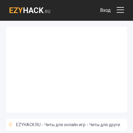
EZY
HACK
Вход
.RU
EZYHACK.RU
»
Читы для онлайн игр
»
Читы для других игр
»