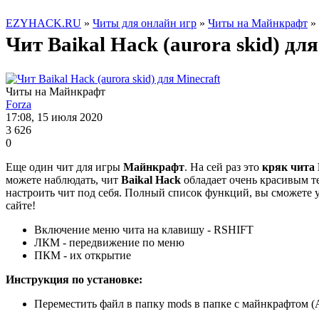
EZYHACK.RU
»
Читы для онлайн игр
»
Читы на Майнкрафт
» 
Чит Baikal Hack (aurora skid) для
Читы на Майнкрафт
Forza
17:08, 15 июля 2020
3 626
0
Еще один чит для игры
Майнкрафт
. На сей раз это
кряк чита 
можете наблюдать, чит
Baikal Hack
обладает очень красивым т
настроить чит под себя. Полный список функций, вы сможете 
сайте!
Включение меню чита на клавишу - RSHIFT
ЛКМ - передвижение по меню
ПКМ - их открытие
Инструкция по установке:
Переместить файл в папку mods в папке с майнкрафтом (A