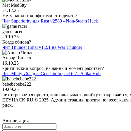
Met MedSity
21.12.25
Нету папки с конфигами, что делать?
Чит Superiority для Rust v2580 - Non-Steam Hack
game racer
29.10.25
Когда обнова?
Чит ThunderTirnal v1.2.1 на War Thunder
Анвар Чинаев
16.10.25
критический вопрос, на данный момент работает?
Чит Minty v6.2 для Genshin Impact 6.2 - Shika Hub
bebebebebe222
19.09.25
не открывается просто, консоль выдает ошибку и закрывается, 
EZYHACK.RU © 2025. Администрация проекта не несет какую-л
риск.
Авторизация