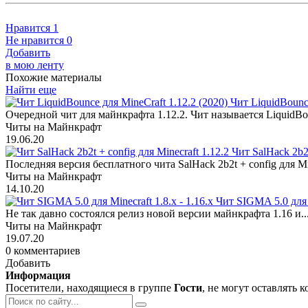
Нравится
1
Не нравится
0
Добавить
в мою ленту
Похожие материалы
Найти еще
Чит LiquidBounce
Очередной чит для майнкрафта 1.12.2. Чит называется LiquidBou
Читы на Майнкрафт
19.06.20
Чит SalHack 2b2t
Последняя версия бесплатного чита SalHack 2b2t + config для Min
Читы на Майнкрафт
14.10.20
Чит SIGMA 5.0 для Mi
Не так давно состоялся релиз новой версии майнкрафта 1.16 и..
Читы на Майнкрафт
19.07.20
0 комментариев
Добавить
Информация
Посетители, находящиеся в группе
Гости
, не могут оставлять