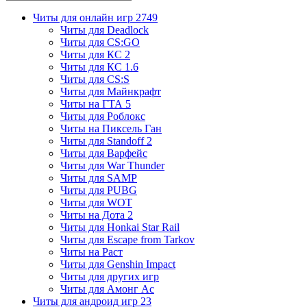
Читы для онлайн игр
2749
Читы для Deadlock
Читы для CS:GO
Читы для КС 2
Читы для КС 1.6
Читы для CS:S
Читы для Майнкрафт
Читы на ГТА 5
Читы для Роблокс
Читы на Пиксель Ган
Читы для Standoff 2
Читы для Варфейс
Читы для War Thunder
Читы для SAMP
Читы для PUBG
Читы для WOT
Читы на Дота 2
Читы для Honkai Star Rail
Читы для Escape from Tarkov
Читы на Раст
Читы для Genshin Impact
Читы для других игр
Читы для Амонг Ас
Читы для андроид игр
23