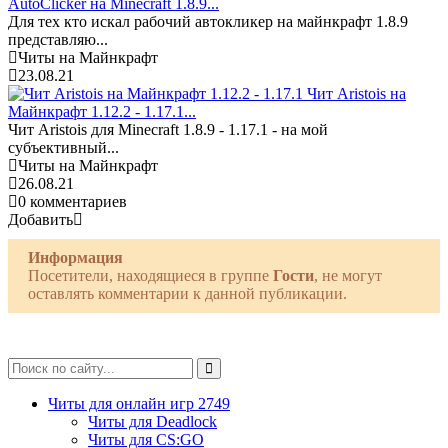
AutoClicker на Minecraft 1.8.9...
Для тех кто искал рабочий автокликер на майнкрафт 1.8.9
представляю...
Читы на Майнкрафт
23.08.21
Чит Aristois на
Майнкрафт 1.12.2 - 1.17.1...
Чит Aristois для Minecraft 1.8.9 - 1.17.1 - на мой
субъективный...
Читы на Майнкрафт
26.08.21
0 комментариев
Добавить
Информация
Посетители, находящиеся в группе
Гости
, не могут
оставлять комментарии к данной публикации.
Читы для онлайн игр
2749
Читы для Deadlock
Читы для CS:GO