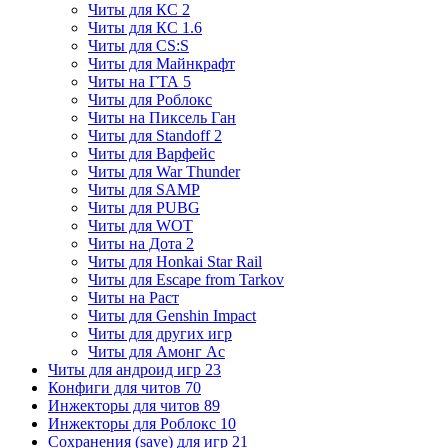
Читы для КС 2
Читы для КС 1.6
Читы для CS:S
Читы для Майнкрафт
Читы на ГТА 5
Читы для Роблокс
Читы на Пиксель Ган
Читы для Standoff 2
Читы для Варфейс
Читы для War Thunder
Читы для SAMP
Читы для PUBG
Читы для WOT
Читы на Дота 2
Читы для Honkai Star Rail
Читы для Escape from Tarkov
Читы на Раст
Читы для Genshin Impact
Читы для других игр
Читы для Амонг Ас
Читы для андроид игр
23
Конфиги для читов
70
Инжекторы для читов
89
Инжекторы для Роблокс
10
Сохранения (save) для игр
21