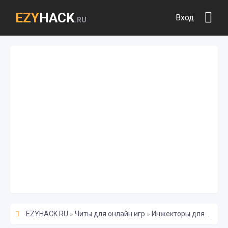
EZY
HACK
Вход
.RU
EZYHACK.RU
»
Читы для онлайн игр
»
Инжекторы для читов