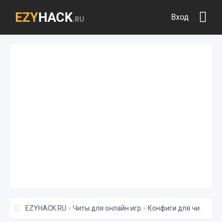
EZY
HACK
Вход
.RU
EZYHACK.RU
»
Читы для онлайн игр
»
Конфиги для читов
» 